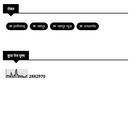
लेबल
छत्तीसगढ़
जशपुर
जशपुर न्यूज़
पत्थलगांव
कुल पेज दृश्य
2
8
8
2
9
7
0