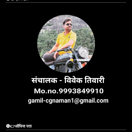
🔴👉ऑफिस पता