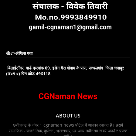
🔴👉ऑफिस पता
बिलाईटाँगर, वार्ड क्रमांक 09, इंडेन गैस गोदाम के पास, पत्थलगांव जिला जशपुर
(छ०ग ०) पिन कोड 496118
ABOUT US
छत्तीसगढ़ के नंबर 1 cgnaman news पोर्टल में आपका स्वागत है। इसमें
सामाजिक - राजनीतिक, दुर्घटना, भ्रष्टाचार, एवं अन्य नवीनतम खबरें अपडेट प्राप्त