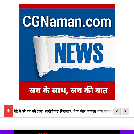
बेटे ने की बाप की हत्या, आरोपी बेटा गिरफ्तार, भेजा जेल, मामला थाना तपकरा अन्तर्गत
का
सिंगीबहार का मामला
नि