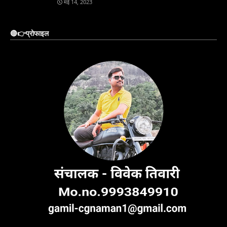
मई 14, 2023
🔴👉प्रोफाइल