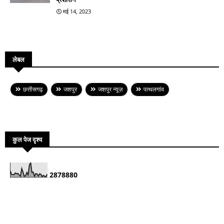
मई 14, 2023
लेबल
छत्तीसगढ़
जशपुर
जशपुर न्यूज़
पत्थलगांव
कुल पेज दृश्य
2
8
7
8
8
8
0