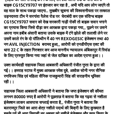
बाइक CG15CY9707 पर इंतजार कर रहा है , अभी यदि आप लोग जाएंगे तो
वह माल के साथ पकड़ा जाएगा.. मुखबीर सूचना की विश्वसनीयता पर तत्काल
उड़नदस्ता टीम ने सरगांवा पैलेस रोड पर घेराबंदी कर एक संदिग्ध बाइक
CG15CY9707 सवार को देख सरकारी गाड़ी रोकी तो बाइक सवार भगाने
का प्रयास किया जिसे दौड़ा कर आरक्षक द्वारा पकड़ा गया,, पूछने पर उसने
अपना नाम हबीब अंसारी बताया उसके बाइक में टंगे झोले की तलाशी लेने पर
उसमें काले रंग के दो पॉलिथीन में 40 नग REXOGESIC इंजेक्शन तथा 40
नग AVIL INJECTION बरामद हुआ,, आरोपी को एनडीपीएस एक्ट की
धारा 22 C के तहत गिरफ्तार कर आज माननीय न्यायालय अंबिकापुर में रिमांड
के लिए प्रस्तुत किया गया जहां से जेल दाखिल का आदेश प्राप्त हुआ।।
उक्त कार्यवाही सहायक जिला आबकारी अधिकारी रंजीत गुप्ता के द्वारा की
गई।। हमराह स्टाफ में मुख्य आरक्षक रमेश दुबे, अशोक सोनी नगर सैनिक
रणविजय सिंह एवं महिला सैनिक राजकुमारी सिंह की सराहनीय भूमिका
रही।।
सहायक जिला आबकारी अधिकारी ने बताया कि जप्त इंजेक्शन की कीमत
लगभग 80000 रुपए है आरोपी ने पूछताछ मे बताया कि वह गढ़वा से नशीला
इंजेक्शन लाकर आसपास सप्लाई करता है,, रंजीत गुप्ता ने बताया कि
बलरामपुर जिले का आरा क्षेत्र नशीले पदार्थ की बिक्री के लिए कुख्यात है
इसके पूर्व भी आरा निवासी नूर अहमद को नशीले इंजेक्शन और कफ सिरप के