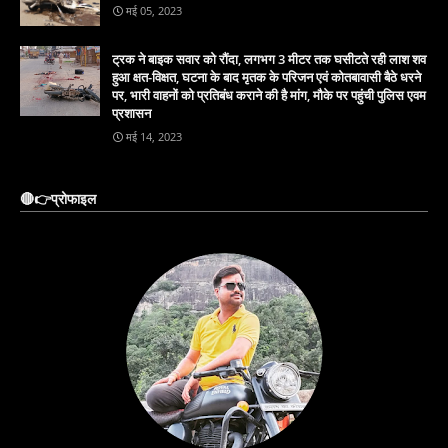
मई 05, 2023
ट्रक ने बाइक सवार को रौंदा, लगभग 3 मीटर तक घसीटते रही लाश शव
हुआ क्षत-विक्षत, घटना के बाद मृतक के परिजन एवं कोतबावासी बैठे धरने
पर, भारी वाहनों को प्रतिबंध कराने की है मांग, मौके पर पहुंची पुलिस एवम
प्रशासन
मई 14, 2023
🔴👉प्रोफाइल