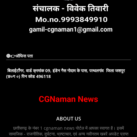
🔴👉ऑफिस पता
बिलाईटाँगर, वार्ड क्रमांक 09, इंडेन गैस गोदाम के पास, पत्थलगांव जिला जशपुर
(छ०ग ०) पिन कोड 496118
ABOUT US
छत्तीसगढ़ के नंबर 1 cgnaman news पोर्टल में आपका स्वागत है। इसमें
सामाजिक - राजनीतिक, दुर्घटना, भ्रष्टाचार, एवं अन्य नवीनतम खबरें अपडेट प्राप्त