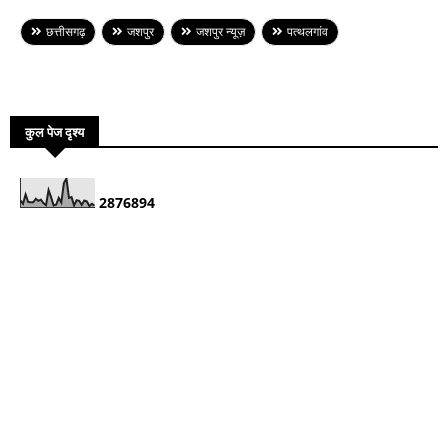
छत्तीसगढ़
जशपुर
जशपुर न्यूज़
पत्थलगांव
कुल पेज दृश्य
2
8
7
6
8
9
4