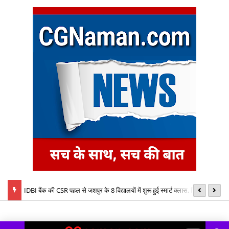
्षा
IDBI बैंक की CSR पहल से जशपुर के 8 विद्यालयों में शुरू हुई स्मार्ट क्लास, डिजिटल शिक्षा
SI
को मिलेगा नया आयाम
प्