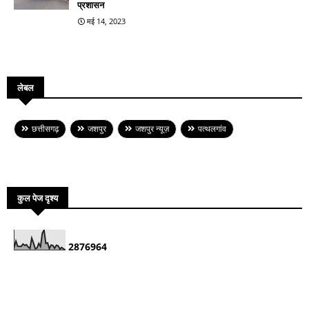
प्रशासन
मई 14, 2023
लेबल
छत्तीसगढ़
जशपुर
जशपुर न्यूज़
पत्थलगांव
कुल पेज दृश्य
2
8
7
6
9
6
4