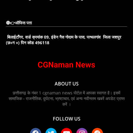
🔴👉ऑफिस पता
बिलाईटाँगर, वार्ड क्रमांक 09, इंडेन गैस गोदाम के पास, पत्थलगांव जिला जशपुर
(छ०ग ०) पिन कोड 496118
ABOUT US
छत्तीसगढ़ के नंबर 1 cgnaman news पोर्टल में आपका स्वागत है। इसमें
सामाजिक - राजनीतिक, दुर्घटना, भ्रष्टाचार, एवं अन्य नवीनतम खबरें अपडेट प्राप्त
करें ।
FOLLOW US