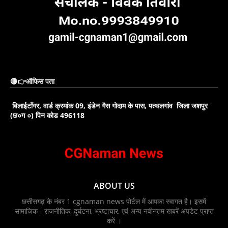
🔴👉ऑफिस पता
बिलाईटाँगर, वार्ड क्रमांक 09, इंडेन गैस गोदाम के पास, पत्थलगांव जिला जशपुर
(छ०ग ०) पिन कोड 496118
ABOUT US
छत्तीसगढ़ के नंबर 1 cgnaman news पोर्टल में आपका स्वागत है। इसमें
सामाजिक - राजनीतिक, दुर्घटना, भ्रष्टाचार, एवं अन्य नवीनतम खबरें अपडेट प्राप्त
करें ।