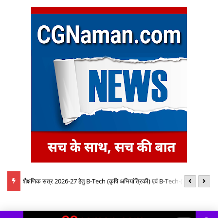
बैठक में
शैक्षणिक सत्र 2026-27 हेतु B-Tech (कृषि अभियांत्रिकी) एवं B-Tech-(खाद्य
08
प्रौद्योगिकी) पाठ्यक्रमों की रिक्त सीटों पर प्रवेश के लिए द्वितीय चरण ऑनलाइन