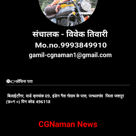
🔴👉ऑफिस पता
बिलाईटाँगर, वार्ड क्रमांक 09, इंडेन गैस गोदाम के पास, पत्थलगांव जिला जशपुर
(छ०ग ०) पिन कोड 496118