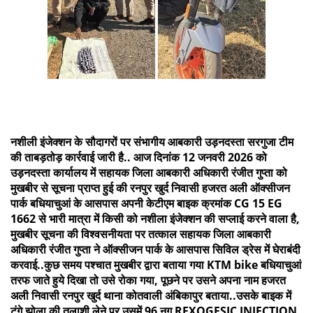
नशीली इंजेक्शन के सौदागरों पर संभागीय आबकारी उड़नदस्ता सरगुजा टीम
की ताबड़तोड़ कार्रवाई जारी है.. आज दिनांक 12 जनवरी 2026 को
उड़नदस्ता कार्यालय में सहायक जिला आबकारी अधिकारी रंजीत गुप्ता को
मुखबीर से सूचना प्राप्त हुई की रनपुर खुर्द निवासी हजरत अली ऑक्सीजन
पार्क बधियाचुआं के आसपास अपनी केटीएम बाइक क्रमांक CG 15 EG
1662 से भारी मात्रा में किसी को नशीला इंजेक्शन की सप्लाई करने वाला है,
मुखबीर सूचना की विश्वसनीयता पर तत्काल सहायक जिला आबकारी
अधिकारी रंजीत गुप्ता ने ऑक्सीजन पार्क के आसपास सिविल ड्रेस में घेराबंदी
करवाई..कुछ समय पश्चात मुखबीर द्वारा बताया गया KTM bike बधियाचुआं
तरफ जाते हुये दिखा तो उसे रोका गया, पूछने पर उसने अपना नाम हजरत
अली निवासी रनपुर खुर्द थाना कोतवाली अंबिकापुर बताया..उसके बाइक में
टंगे झोला की तलाशी लेने पर उसमें 96 नग REXOGESIC INJECTION