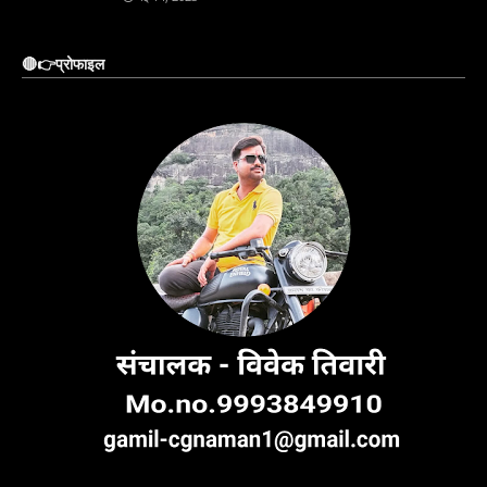
🔴👉प्रोफाइल