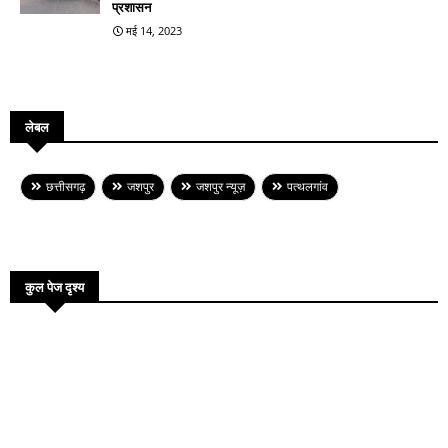
प्रशासन
मई 14, 2023
लेबल
छत्तीसगढ़
जशपुर
जशपुर न्यूज़
पत्थलगांव
कुल पेज दृश्य