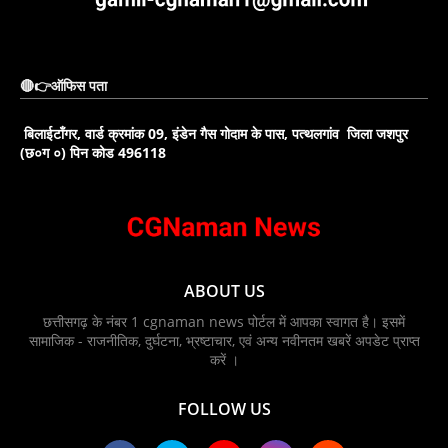
🔴👉ऑफिस पता
बिलाईटाँगर, वार्ड क्रमांक 09, इंडेन गैस गोदाम के पास, पत्थलगांव जिला जशपुर
(छ०ग ०) पिन कोड 496118
ABOUT US
छत्तीसगढ़ के नंबर 1 cgnaman news पोर्टल में आपका स्वागत है। इसमें
सामाजिक - राजनीतिक, दुर्घटना, भ्रष्टाचार, एवं अन्य नवीनतम खबरें अपडेट प्राप्त
करें ।
FOLLOW US