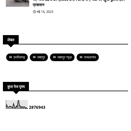
प्रशासन
मई 14, 2023
लेबल
छत्तीसगढ़
जशपुर
जशपुर न्यूज़
पत्थलगांव
कुल पेज दृश्य
2
8
7
6
9
4
3