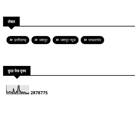
लेबल
छत्तीसगढ़
जशपुर
जशपुर न्यूज़
पत्थलगांव
कुल पेज दृश्य
2
8
7
8
7
7
5