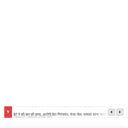
बेटे ने की बाप की हत्या, आरोपी बेटा गिरफ्तार, भेजा जेल, मामला थाना तपकरा अन्तर्गत
का
सिंगीबहार का मामला
नि