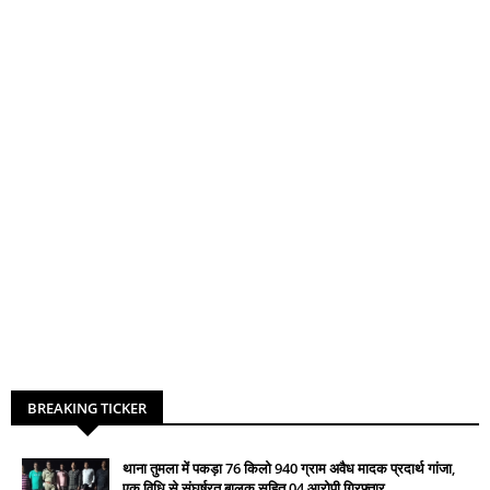
BREAKING TICKER
थाना तुमला में पकड़ा 76 किलो 940 ग्राम अवैध मादक प्रदार्थ गांजा,
एक विधि से संघर्षरत बालक सहित,04 आरोपी गिरफ्तार