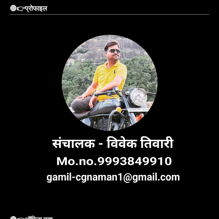
🔴👉प्रोफाइल