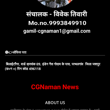
🔴👉ऑफिस पता
बिलाईटाँगर, वार्ड क्रमांक 09, इंडेन गैस गोदाम के पास, पत्थलगांव जिला जशपुर
(छ०ग ०) पिन कोड 496118
ABOUT US