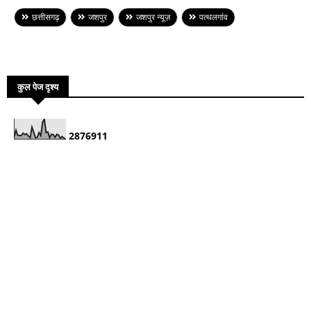
छत्तीसगढ़
जशपुर
जशपुर न्यूज़
पत्थलगांव
कुल पेज दृश्य
2
8
7
6
9
1
1