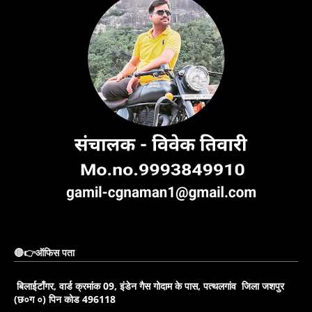
🔴👉ऑफिस पता
बिलाईटाँगर, वार्ड क्रमांक 09, इंडेन गैस गोदाम के पास, पत्थलगांव जिला जशपुर
(छ०ग ०) पिन कोड 496118