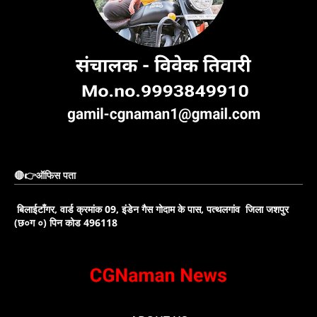
🔴👉ऑफिस पता
बिलाईटाँगर, वार्ड क्रमांक 09, इंडेन गैस गोदाम के पास, पत्थलगांव जिला जशपुर
(छ०ग ०) पिन कोड 496118