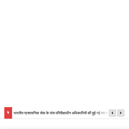
ा विज्ञापन
भारतीय प्रशासनिक सेवा के पांच परिवीक्षाधीन अधिकारियों की हुई नई पदस्थापना, छ ग
जश
शासन जा किये आदेश
मि