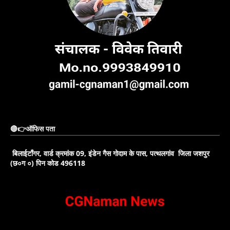
🔴👉ऑफिस पता
बिलाईटाँगर, वार्ड क्रमांक 09, इंडेन गैस गोदाम के पास, पत्थलगांव जिला जशपुर
(छ०ग ०) पिन कोड 496118