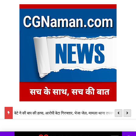
बेटे ने की बाप की हत्या, आरोपी बेटा गिरफ्तार, भेजा जेल, मामला थाना तपकरा अन्तर्गत
का
सिंगीबहार का मामला
नि