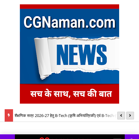
बैठक में
शैक्षणिक सत्र 2026-27 हेतु B-Tech (कृषि अभियांत्रिकी) एवं B-Tech-(खाद्य
08
प्रौद्योगिकी) पाठ्यक्रमों की रिक्त सीटों पर प्रवेश के लिए द्वितीय चरण ऑनलाइन