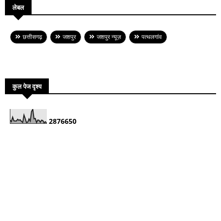
लेबल
छत्तीसगढ़
जशपुर
जशपुर न्यूज़
पत्थलगांव
कुल पेज दृश्य
2
8
7
6
6
5
0