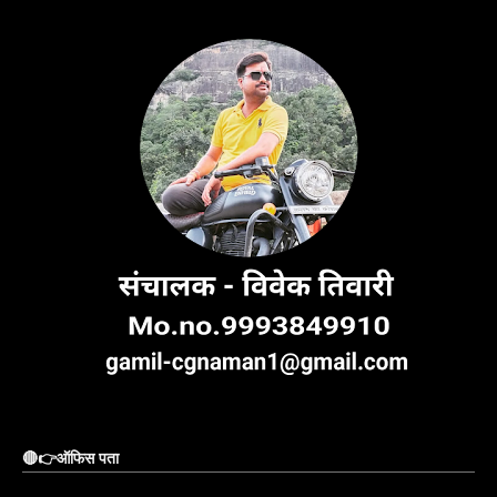
🔴👉ऑफिस पता