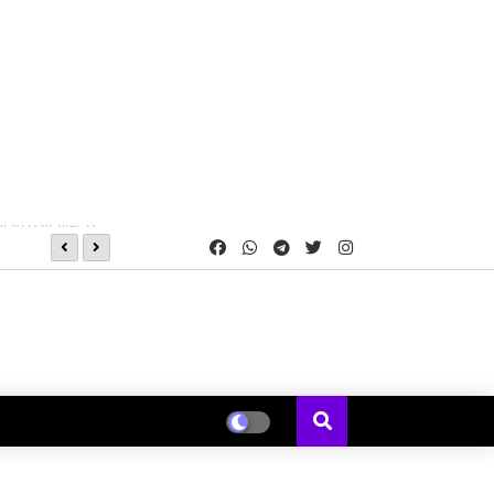
IDBI बैंक की CSR पहल से जशपुर के 8 विद्यालयों में शुरू हुई स्मार्ट क्लास,