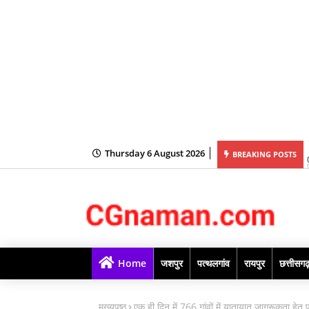
Thursday 6 August 2026
ेतु B-Tech (कृषि अभियांत्रिकी) एवं B-Tech-(खाद्य प्रौद्योगिकी) पाठ्यक्रमों की रिक्त सीटों पर
BREAKING POSTS
रण ऑनलाइन काउंसिलिंग प्रारंभ
Home
जशपुर
पत्थलगांव
रायपुर
छत्तीसग
मुख्यपृष्ठ
एक ही दिन में 766 गांवों में यातायात जागरूकता हेत