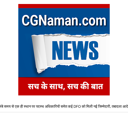
लंबे समय से एक ही स्थान पर पदस्थ अधिकारियों समेत कई DFO को मिली नई जिम्मेदारी, तबादला आद
बेटे ने की बाप की हत्या, आरोपी बेटा गिरफ्तार, भेजा जेल, मामला थाना तपकरा अन्तर्गत सिंगीबहार का मा