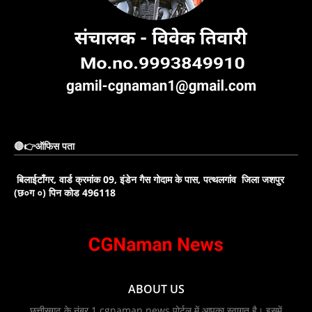
🔴👉ऑफिस पता
बिलाईटाँगर, वार्ड क्रमांक 09, इंडेन गैस गोदाम के पास, पत्थलगांव जिला जशपुर
(छ०ग ०) पिन कोड 496118
ABOUT US
छत्तीसगढ़ के नंबर 1 cgnaman news पोर्टल में आपका स्वागत है। इसमें