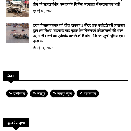
तीन की हालत गंभीर, पत्थलगांव सिविल अस्पताल में कराया गया भर्ती
मई 05, 2023
ट्रक ने बाइक सवार को रौंदा, लगभग 3 मीटर तक घसीटते रही लाश शव
हुआ क्षत-विक्षत, घटना के बाद मृतक के परिजन एवं कोतबावासी बैठे धरने
पर, भारी वाहनों को प्रतिबंध कराने की है मांग, मौके पर पहुंची पुलिस एवम
प्रशासन
मई 14, 2023
लेबल
छत्तीसगढ़
जशपुर
जशपुर न्यूज़
पत्थलगांव
कुल पेज दृश्य