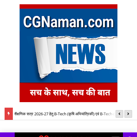
बैठक में
शैक्षणिक सत्र 2026-27 हेतु B-Tech (कृषि अभियांत्रिकी) एवं B-Tech-(खाद्य
08
प्रौद्योगिकी) पाठ्यक्रमों की रिक्त सीटों पर प्रवेश के लिए द्वितीय चरण ऑनलाइन