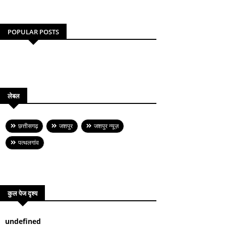
POPULAR POSTS
लेबल
छत्तीसगढ़
जशपुर
जशपुर न्यूज़
पत्थलगांव
कुल पेज दृश्य
u
n
d
e
f
n
e
d