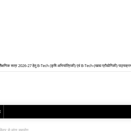
शैक्षणिक सत्र 2026-27 हेतु B-Tech (कृषि अभियांत्रिकी) एवं B-Tech-(खाद्य प्रौद्योगिकी) पाठ्यक्रमो
08, 09 एवं 16 अगस्त को होगी शीघ्रलेखन एवं कम्प्यूटर मुद्रलेखन कौशल परीक्षा
प्रवेश के लिए द्वितीय चरण ऑनलाइन काउंसिलिंग प्रारंभ
ढ़
ंद्र से मांगा सहयोग