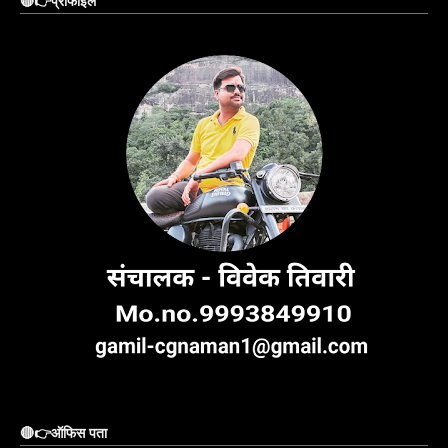
🔴👉प्रोफाइल
🔴👉ऑफिस पता