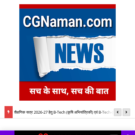
बैठक में
शैक्षणिक सत्र 2026-27 हेतु B-Tech (कृषि अभियांत्रिकी) एवं B-Tech-(खाद्य
08
प्रौद्योगिकी) पाठ्यक्रमों की रिक्त सीटों पर प्रवेश के लिए द्वितीय चरण ऑनलाइन