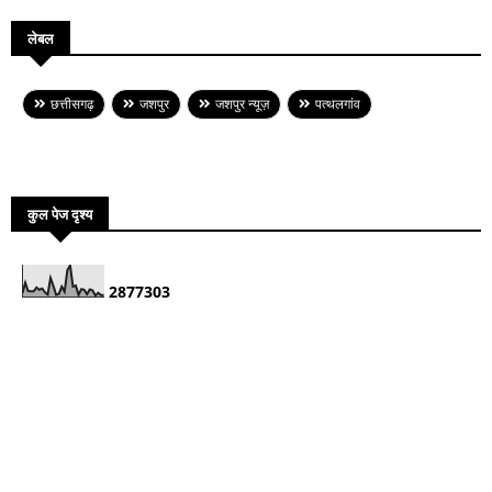
लेबल
छत्तीसगढ़
जशपुर
जशपुर न्यूज़
पत्थलगांव
कुल पेज दृश्य
2
8
7
7
3
0
3