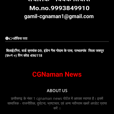
🔴👉ऑफिस पता
बिलाईटाँगर, वार्ड क्रमांक 09, इंडेन गैस गोदाम के पास, पत्थलगांव जिला जशपुर
(छ०ग ०) पिन कोड 496118
ABOUT US
छत्तीसगढ़ के नंबर 1 cgnaman news पोर्टल में आपका स्वागत है। इसमें
सामाजिक - राजनीतिक, दुर्घटना, भ्रष्टाचार, एवं अन्य नवीनतम खबरें अपडेट प्राप्त
करें ।