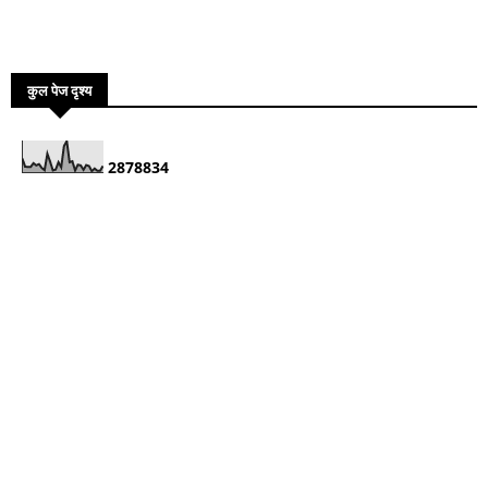
कुल पेज दृश्य
2
8
7
8
8
3
4