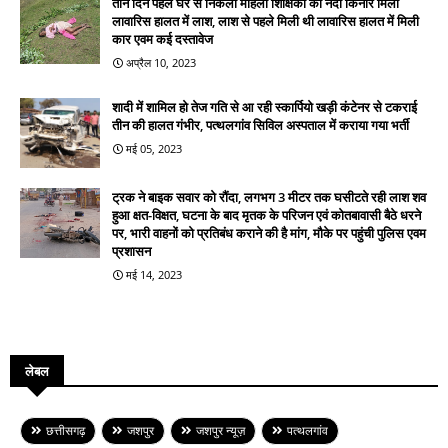
तीन दिन पहले घर से निकली महिला शिक्षिका की नदी किनारे मिलीं
लावारिस हालत में लाश, लाश से पहले मिली थी लावारिस हालत में मिली
कार एवम कई दस्तावेज
अप्रैल 10, 2023
शादी में शामिल हो तेज गति से आ रही स्कार्पियो खड़ी कंटेनर से टकराई
तीन की हालत गंभीर, पत्थलगांव सिविल अस्पताल में कराया गया भर्ती
मई 05, 2023
ट्रक ने बाइक सवार को रौंदा, लगभग 3 मीटर तक घसीटते रही लाश शव
हुआ क्षत-विक्षत, घटना के बाद मृतक के परिजन एवं कोतबावासी बैठे धरने
पर, भारी वाहनों को प्रतिबंध कराने की है मांग, मौके पर पहुंची पुलिस एवम
प्रशासन
मई 14, 2023
लेबल
छत्तीसगढ़
जशपुर
जशपुर न्यूज़
पत्थलगांव