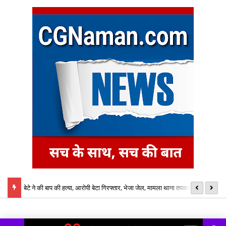
बेटे ने की बाप की हत्या, आरोपी बेटा गिरफ्तार, भेजा जेल, मामला थाना तपकरा अन्तर्गत
का
सिंगीबहार का मामला
नि