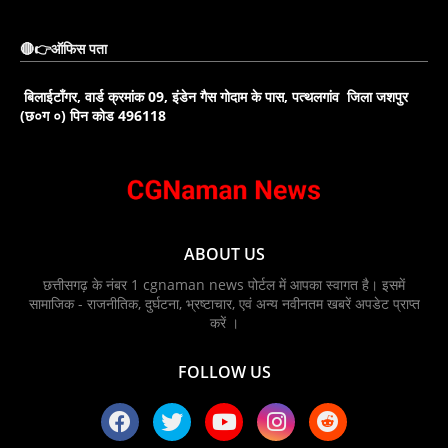
🔴👉ऑफिस पता
बिलाईटाँगर, वार्ड क्रमांक 09, इंडेन गैस गोदाम के पास, पत्थलगांव जिला जशपुर
(छ०ग ०) पिन कोड 496118
ABOUT US
छत्तीसगढ़ के नंबर 1 cgnaman news पोर्टल में आपका स्वागत है। इसमें
सामाजिक - राजनीतिक, दुर्घटना, भ्रष्टाचार, एवं अन्य नवीनतम खबरें अपडेट प्राप्त
करें ।
FOLLOW US