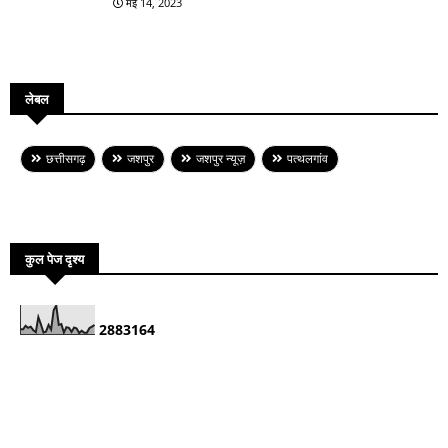
मई 14, 2023
लेबल
छत्तीसगढ़
जशपुर
जशपुर न्यूज़
पत्थलगांव
कुल पेज दृश्य
2
8
8
3
1
6
4