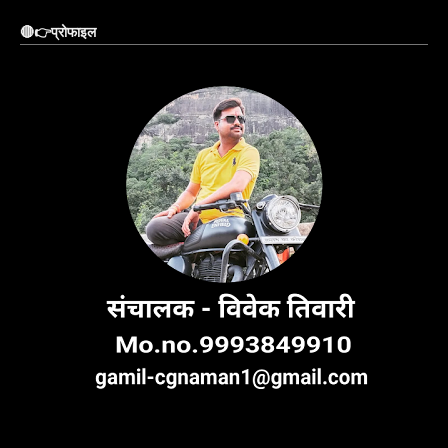
🔴👉प्रोफाइल