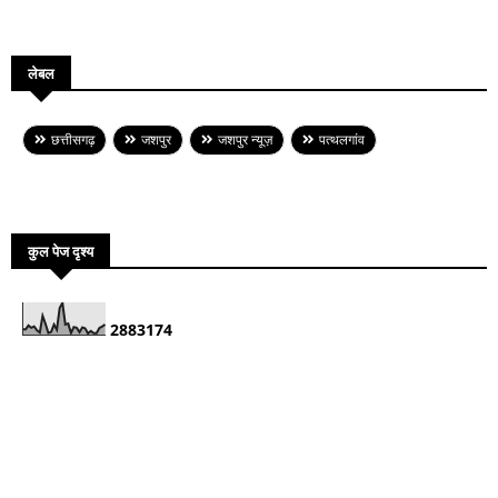
लेबल
छत्तीसगढ़
जशपुर
जशपुर न्यूज़
पत्थलगांव
कुल पेज दृश्य
2
8
8
3
1
7
4