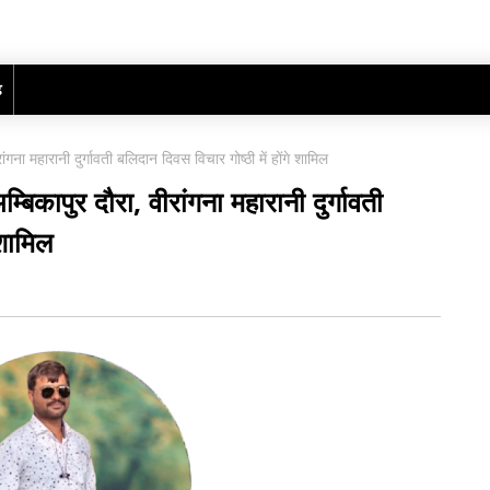
ढ़
ंगना महारानी दुर्गावती बलिदान दिवस विचार गोष्ठी में होंगे शामिल
्बिकापुर दौरा, वीरांगना महारानी दुर्गावती
 शामिल