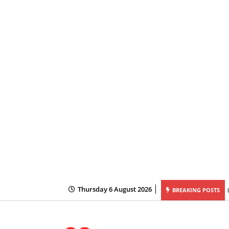
Thursday 6 August 2026
ेतु B-Tech (कृषि अभियांत्रिकी) एवं B-Tech-(खाद्य प्रौद्योगिकी) पाठ्यक्रमों की रिक्त सीटों पर
BREAKING POSTS
रण ऑनलाइन काउंसिलिंग प्रारंभ