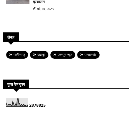
प्रशासन
मई 14, 2023
लेबल
छत्तीसगढ़
जशपुर
जशपुर न्यूज़
पत्थलगांव
कुल पेज दृश्य
2
8
7
8
8
2
5