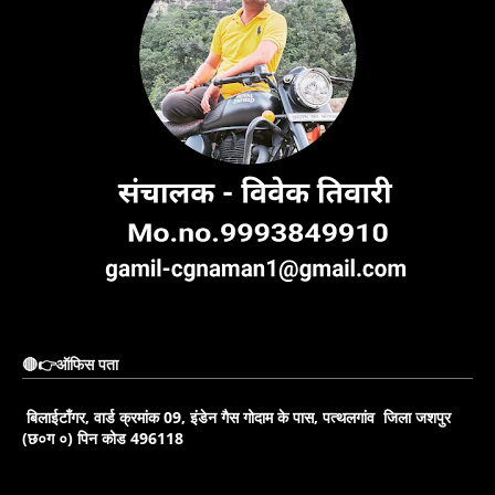
🔴👉ऑफिस पता
बिलाईटाँगर, वार्ड क्रमांक 09, इंडेन गैस गोदाम के पास, पत्थलगांव जिला जशपुर
(छ०ग ०) पिन कोड 496118