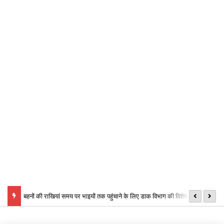
ं को लेकर
बहनों की राखियां समय पर भाइयों तक पहुंचाने के लिए डाक विभाग की विशेष व्यवस्था,
मु
बनाए गए विशेष काउंटर
लि