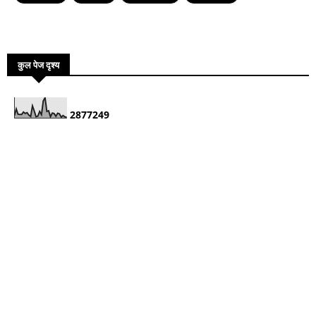
कुल पेज दृश्य
2
8
7
7
2
4
9