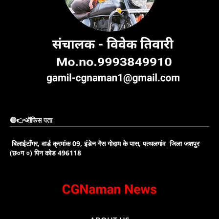
🔴👉ऑफिस पता
बिलाईटाँगर, वार्ड क्रमांक 09, इंडेन गैस गोदाम के पास, पत्थलगांव जिला जशपुर
(छ०ग ०) पिन कोड 496118