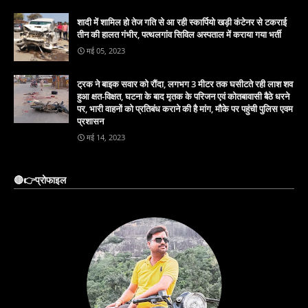
शादी में शामिल हो तेज गति से आ रही स्कार्पियो खड़ी कंटेनर से टकराई
तीन की हालत गंभीर, पत्थलगांव सिविल अस्पताल में कराया गया भर्ती
मई 05, 2023
ट्रक ने बाइक सवार को रौंदा, लगभग 3 मीटर तक घसीटते रही लाश शव
हुआ क्षत-विक्षत, घटना के बाद मृतक के परिजन एवं कोतबावासी बैठे धरने
पर, भारी वाहनों को प्रतिबंध कराने की है मांग, मौके पर पहुंची पुलिस एवम
प्रशासन
मई 14, 2023
🔴👉प्रोफाइल