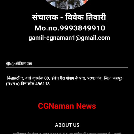
🔴👉ऑफिस पता
बिलाईटाँगर, वार्ड क्रमांक 09, इंडेन गैस गोदाम के पास, पत्थलगांव जिला जशपुर
(छ०ग ०) पिन कोड 496118
ABOUT US