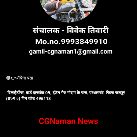
🔴👉ऑफिस पता
बिलाईटाँगर, वार्ड क्रमांक 09, इंडेन गैस गोदाम के पास, पत्थलगांव जिला जशपुर
(छ०ग ०) पिन कोड 496118