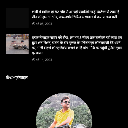
शादी में शामिल हो तेज गति से आ रही स्कार्पियो खड़ी कंटेनर से टकराई
तीन की हालत गंभीर, पत्थलगांव सिविल अस्पताल में कराया गया भर्ती
मई 05, 2023
ट्रक ने बाइक सवार को रौंदा, लगभग 3 मीटर तक घसीटते रही लाश शव
हुआ क्षत-विक्षत, घटना के बाद मृतक के परिजन एवं कोतबावासी बैठे धरने
पर, भारी वाहनों को प्रतिबंध कराने की है मांग, मौके पर पहुंची पुलिस एवम
प्रशासन
मई 14, 2023
🔴👉प्रोफाइल