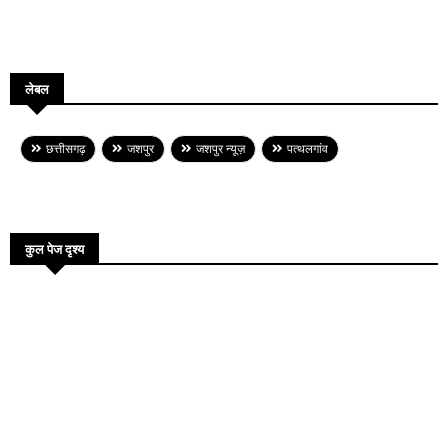
लेबल
छत्तीसगढ़
जशपुर
जशपुर न्यूज़
पत्थलगांव
कुल पेज दृश्य