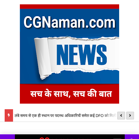
लंबे समय से एक ही स्थान पर पदस्थ अधिकारियों समेत कई DFO को मिली नई
का
बेटे ने की बाप की हत्या, आरोपी बेटा गिरफ्तार, भेजा जेल, मामला थाना तपकरा अन्तर्गत
जिम्मेदारी, तबादला आदेश जारी
नि
सिंगीबहार का मामला