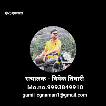
🔴👉प्रोफाइल