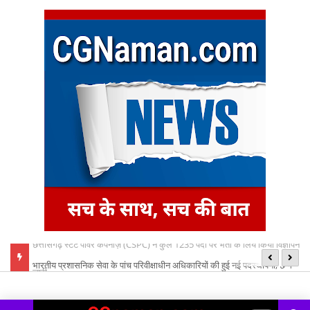
ा विज्ञापन
भारतीय प्रशासनिक सेवा के पांच परिवीक्षाधीन अधिकारियों की हुई नई पदस्थापना, छ ग
जश
शासन जा किये आदेश
मि