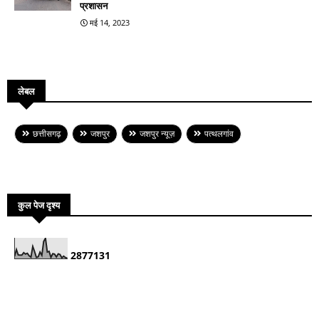
प्रशासन
मई 14, 2023
लेबल
छत्तीसगढ़
जशपुर
जशपुर न्यूज़
पत्थलगांव
कुल पेज दृश्य
2
8
7
7
1
3
1