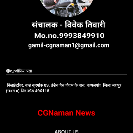
🔴👉ऑफिस पता
बिलाईटाँगर, वार्ड क्रमांक 09, इंडेन गैस गोदाम के पास, पत्थलगांव जिला जशपुर
(छ०ग ०) पिन कोड 496118
ABOUT US