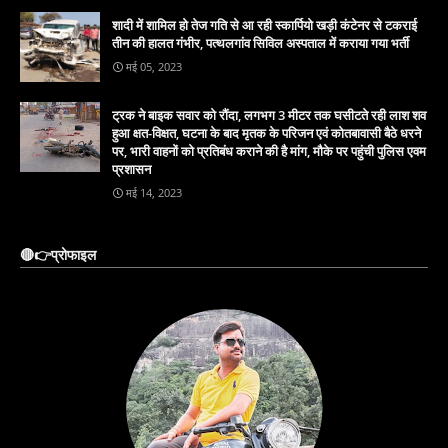
शादी में शामिल हो तेज गति से आ रही स्कार्पियो खड़ी कंटेनर से टकराई
तीन की हालत गंभीर, पत्थलगांव सिविल अस्पताल में कराया गया भर्ती
मई 05, 2023
ट्रक ने बाइक सवार को रौंदा, लगभग 3 मीटर तक घसीटते रही लाश शव
हुआ क्षत-विक्षत, घटना के बाद मृतक के परिजन एवं कोतबावासी बैठे धरने
पर, भारी वाहनों को प्रतिबंध कराने की है मांग, मौके पर पहुंची पुलिस एवम
प्रशासन
मई 14, 2023
🔴👉प्रोफाइल