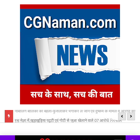
 आरोपी को
रथ मेला में खुड़खुड़िया पट्टी एवं गोटी से जुआ खेलाने वाले 07 आरोपी गिरफ्तार
छत
ध्