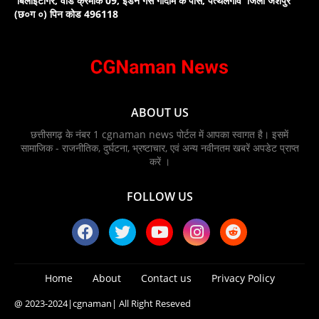
बिलाईटाँगर, वार्ड क्रमांक 09, इंडेन गैस गोदाम के पास, पत्थलगांव जिला जशपुर
(छ०ग ०) पिन कोड 496118
ABOUT US
छत्तीसगढ़ के नंबर 1 cgnaman news पोर्टल में आपका स्वागत है। इसमें
सामाजिक - राजनीतिक, दुर्घटना, भ्रष्टाचार, एवं अन्य नवीनतम खबरें अपडेट प्राप्त
करें ।
FOLLOW US
Home
About
Contact us
Privacy Policy
@ 2023-2024
|cgnaman|
All Right Reseved