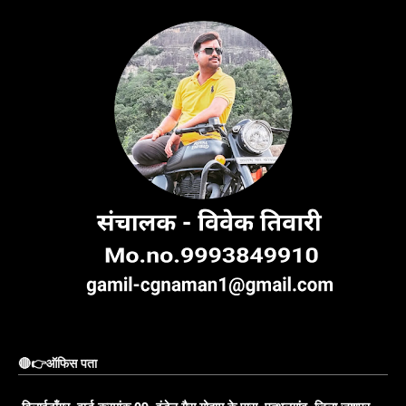
🔴👉ऑफिस पता