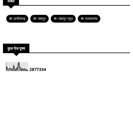
लेबल
छत्तीसगढ़
जशपुर
जशपुर न्यूज़
पत्थलगांव
कुल पेज दृश्य
2
8
7
7
3
3
4