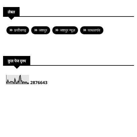
लेबल
छत्तीसगढ़
जशपुर
जशपुर न्यूज़
पत्थलगांव
कुल पेज दृश्य
2
8
7
6
6
4
3