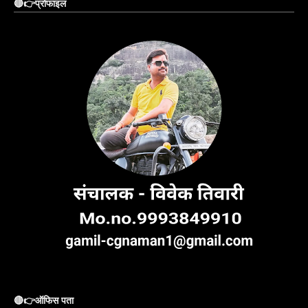
🔴👉प्रोफाइल
🔴👉ऑफिस पता