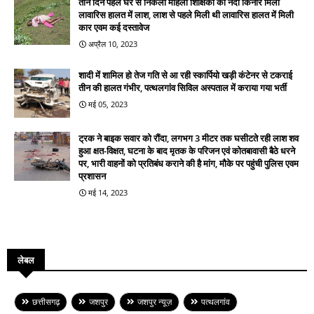
तीन दिन पहले घर से निकली महिला शिक्षिका की नदी किनारे मिलीं
लावारिस हालत में लाश, लाश से पहले मिली थी लावारिस हालत में मिली
कार एवम कई दस्तावेज
अप्रैल 10, 2023
शादी में शामिल हो तेज गति से आ रही स्कार्पियो खड़ी कंटेनर से टकराई
तीन की हालत गंभीर, पत्थलगांव सिविल अस्पताल में कराया गया भर्ती
मई 05, 2023
ट्रक ने बाइक सवार को रौंदा, लगभग 3 मीटर तक घसीटते रही लाश शव
हुआ क्षत-विक्षत, घटना के बाद मृतक के परिजन एवं कोतबावासी बैठे धरने
पर, भारी वाहनों को प्रतिबंध कराने की है मांग, मौके पर पहुंची पुलिस एवम
प्रशासन
मई 14, 2023
लेबल
छत्तीसगढ़
जशपुर
जशपुर न्यूज़
पत्थलगांव