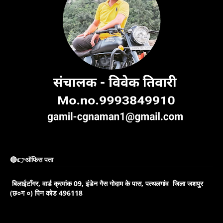
🔴👉ऑफिस पता
बिलाईटाँगर, वार्ड क्रमांक 09, इंडेन गैस गोदाम के पास, पत्थलगांव जिला जशपुर
(छ०ग ०) पिन कोड 496118