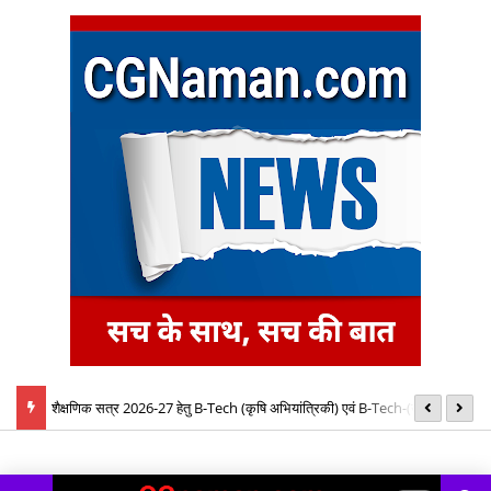
बैठक में
शैक्षणिक सत्र 2026-27 हेतु B-Tech (कृषि अभियांत्रिकी) एवं B-Tech-(खाद्य
08
प्रौद्योगिकी) पाठ्यक्रमों की रिक्त सीटों पर प्रवेश के लिए द्वितीय चरण ऑनलाइन