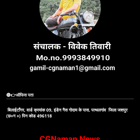
🔴👉ऑफिस पता
बिलाईटाँगर, वार्ड क्रमांक 09, इंडेन गैस गोदाम के पास, पत्थलगांव जिला जशपुर
(छ०ग ०) पिन कोड 496118