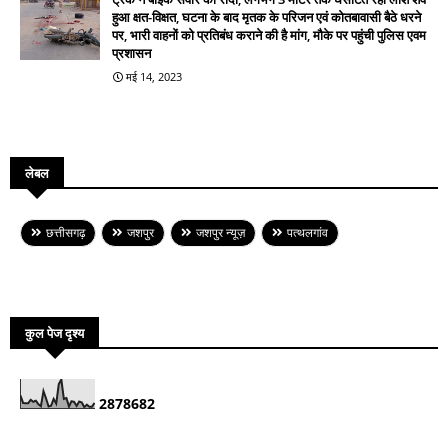
हुआ क्षत-विक्षत, घटना के बाद मृतक के परिजन एवं कोतबावासी बैठे धरने
पर, भारी वाहनों को प्रतिबंध कराने की है मांग, मौके पर पहुंची पुलिस एवम
प्रशासन
मई 14, 2023
लेबल
छत्तीसगढ़
जशपुर
जशपुर न्यूज़
पत्थलगांव
कुल पेज दृश्य
2
8
7
8
6
8
2