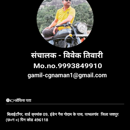
🔴👉ऑफिस पता
बिलाईटाँगर, वार्ड क्रमांक 09, इंडेन गैस गोदाम के पास, पत्थलगांव जिला जशपुर
(छ०ग ०) पिन कोड 496118