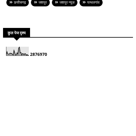
छत्तीसगढ़
जशपुर
जशपुर न्यूज़
पत्थलगांव
कुल पेज दृश्य
2
8
7
6
9
7
0