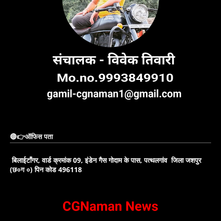
🔴👉ऑफिस पता
बिलाईटाँगर, वार्ड क्रमांक 09, इंडेन गैस गोदाम के पास, पत्थलगांव जिला जशपुर
(छ०ग ०) पिन कोड 496118