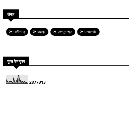
लेबल
छत्तीसगढ़
जशपुर
जशपुर न्यूज़
पत्थलगांव
कुल पेज दृश्य
2
8
7
7
3
1
3