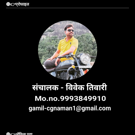
🔴👉प्रोफाइल
🔴👉ऑफिस पता