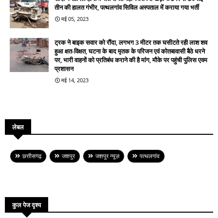
तीन की हालत गंभीर, पत्थलगांव सिविल अस्पताल में कराया गया भर्ती
मई 05, 2023
ट्रक ने बाइक सवार को रौंदा, लगभग 3 मीटर तक घसीटते रही लाश शव
हुआ क्षत-विक्षत, घटना के बाद मृतक के परिजन एवं कोतबावासी बैठे धरने
पर, भारी वाहनों को प्रतिबंध कराने की है मांग, मौके पर पहुंची पुलिस एवम
प्रशासन
मई 14, 2023
लेबल
छत्तीसगढ़
जशपुर
जशपुर न्यूज़
पत्थलगांव
कुल पेज दृश्य