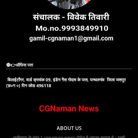
🔴👉ऑफिस पता
बिलाईटाँगर, वार्ड क्रमांक 09, इंडेन गैस गोदाम के पास, पत्थलगांव जिला जशपुर
(छ०ग ०) पिन कोड 496118
ABOUT US
छत्तीसगढ़ के नंबर 1 cgnaman news पोर्टल में आपका स्वागत है। इसमें