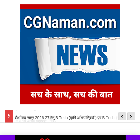
बैठक में
शैक्षणिक सत्र 2026-27 हेतु B-Tech (कृषि अभियांत्रिकी) एवं B-Tech-(खाद्य
08
प्रौद्योगिकी) पाठ्यक्रमों की रिक्त सीटों पर प्रवेश के लिए द्वितीय चरण ऑनलाइन