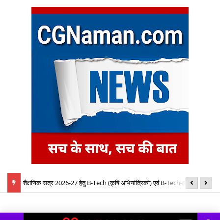
बैठक में
शैक्षणिक सत्र 2026-27 हेतु B-Tech (कृषि अभियांत्रिकी) एवं B-Tech-(खाद्य
08
प्रौद्योगिकी) पाठ्यक्रमों की रिक्त सीटों पर प्रवेश के लिए द्वितीय चरण ऑनलाइन