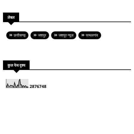
लेबल
छत्तीसगढ़
जशपुर
जशपुर न्यूज़
पत्थलगांव
कुल पेज दृश्य
2
8
7
6
7
4
8