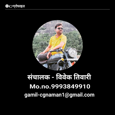
🔴👉प्रोफाइल