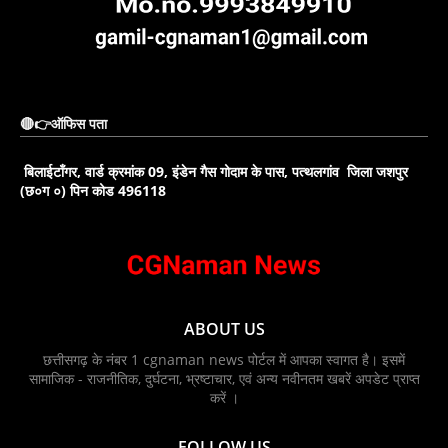
🔴👉ऑफिस पता
बिलाईटाँगर, वार्ड क्रमांक 09, इंडेन गैस गोदाम के पास, पत्थलगांव जिला जशपुर
(छ०ग ०) पिन कोड 496118
ABOUT US
छत्तीसगढ़ के नंबर 1 cgnaman news पोर्टल में आपका स्वागत है। इसमें
सामाजिक - राजनीतिक, दुर्घटना, भ्रष्टाचार, एवं अन्य नवीनतम खबरें अपडेट प्राप्त
करें ।
FOLLOW US