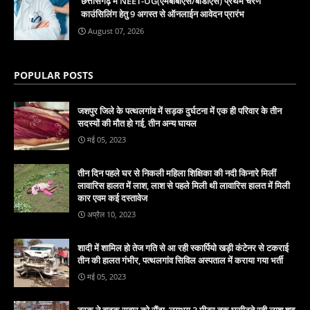
छत्तीसगढ़ में NEET-UG(एमबीबीएस/बीडीएस) प्रथम चरण
काउंसिलिंग हेतु 9 अगस्त से ऑनलाईन आवेदन प्रारंभ
August 07, 2026
POPULAR POSTS
जशपुर जिले के पत्थलगांव में सड़क दुर्घटना में एक ही परिवार के तीन
सदस्यों की मौत हो गई, तीन अन्य घायल
मई 05, 2023
तीन दिन पहले घर से निकली महिला शिक्षिका की नदी किनारे मिलीं
लावारिस हालत में लाश, लाश से पहले मिली थी लावारिस हालत में मिली
कार एवम कई दस्तावेज
अप्रैल 10, 2023
शादी में शामिल हो तेज गति से आ रही स्कार्पियो खड़ी कंटेनर से टकराई
तीन की हालत गंभीर, पत्थलगांव सिविल अस्पताल में कराया गया भर्ती
मई 05, 2023
ट्रक ने बाइक सवार को रौंदा, लगभग 3 मीटर तक घसीटते रही लाश शव